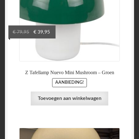
Oorspronkelijke
Huidige
€
79,95
€
39,95
prijs
prijs
was:
is:
€ 79,95.
€ 39,95.
Z Tafellamp Nuevo Mini Mushroom – Groen
AANBIEDING!
Toevoegen aan winkelwagen