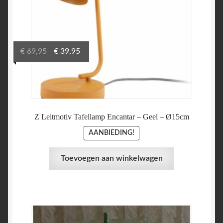
Oorspronkelijke
Huidige
€
69,95
€
39,95
prijs
prijs
was:
is:
€ 69,95.
€ 39,95.
Z Leitmotiv Tafellamp Encantar – Geel – Ø15cm
AANBIEDING!
Toevoegen aan winkelwagen