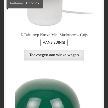
Oorspronkelijke
Huidige
€
79,95
€
39,95
prijs
prijs
was:
is:
€ 79,95.
€ 39,95.
Z Tafellamp Nuevo Mini Mushroom – Grijs
AANBIEDING!
Toevoegen aan winkelwagen