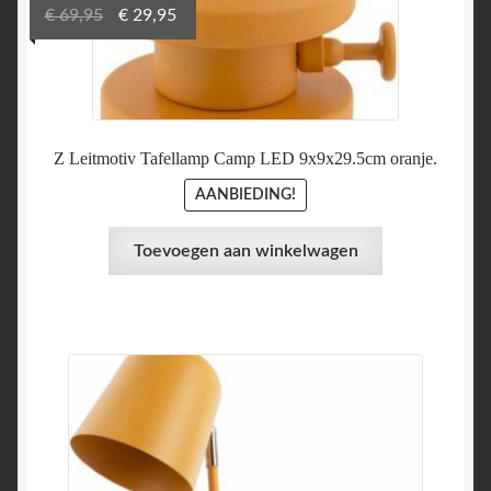
Oorspronkelijke
Huidige
€
69,95
€
29,95
prijs
prijs
was:
is:
€ 69,95.
€ 29,95.
Z Leitmotiv Tafellamp Camp LED 9x9x29.5cm oranje.
AANBIEDING!
Toevoegen aan winkelwagen