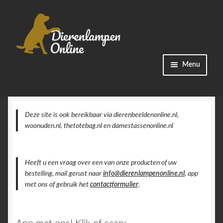
Ga
Ga
Menu
door
naar
naar
de
Winkel
navigatie
inhoud
Categorieën
Deze site is ook bereikbaar via dierenbeeldenonline.nl,
woonuden.nl, thetotebag.nl en damestassenonline.nl
Bestellingen
Heeft u een vraag over een van onze producten of uw
Accountgegevens
bestelling, mail gerust naar
info@dierenlampenonline.nl
, app
met ons of gebruik het
contactformulier
.
Contact