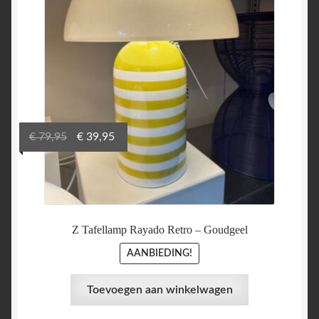
Oorspronkelijke
Huidige
€
79,95
€
39,95
prijs
prijs
was:
is:
€ 79,95.
€ 39,95.
Z Tafellamp Rayado Retro – Goudgeel
AANBIEDING!
Toevoegen aan winkelwagen