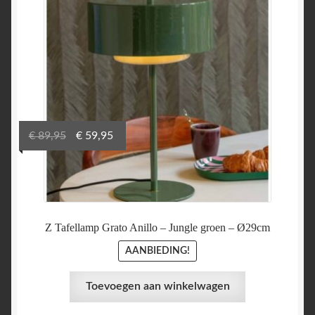
Oorspronkelijke
Huidige
€
89,95
€
59,95
prijs
prijs
was:
is:
€ 89,95.
€ 59,95.
Z Tafellamp Grato Anillo – Jungle groen – Ø29cm
AANBIEDING!
Toevoegen aan winkelwagen