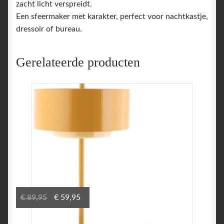
zacht licht verspreidt.
Een sfeermaker met karakter, perfect voor nachtkastje,
dressoir of bureau.
Gerelateerde producten
Oorspronkelijke
Huidige
€
89,95
€
59,95
prijs
prijs
was:
is: