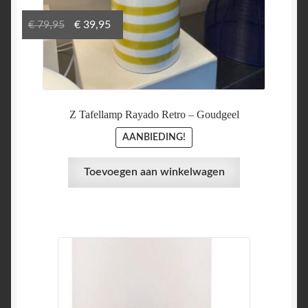
Oorspronkelijke
Huidige
€
79,95
€
39,95
prijs
prijs
was:
is:
€ 79,95.
€ 39,95.
Z Tafellamp Rayado Retro – Goudgeel
AANBIEDING!
Toevoegen aan winkelwagen