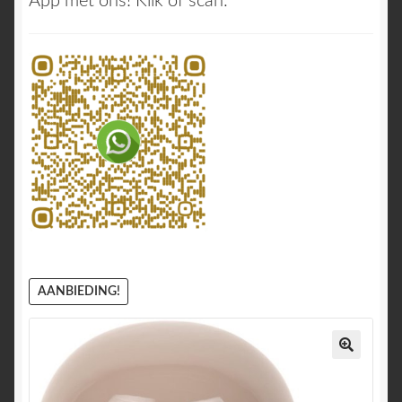
App met ons! Klik of scan:
AANBIEDING!
🔍