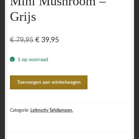
Mini Mushroom –
Grijs
Oorspronkelijke
Huidige
€
79,95
€
39,95
prijs
prijs
1 op voorraad
was:
is:
€ 79,95.
€ 39,95.
Z
Toevoegen aan winkelwagen
Tafellamp
Nuevo
Mini
Mushroom
Categorie:
Leitmotiv Tafellampen.
-
Grijs
aantal