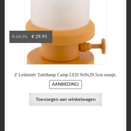
Oorspronkelijke
Huidige
€
69,95
€
29,95
prijs
prijs
was:
is:
€ 69,95.
€ 29,95.
Z Leitmotiv Tafellamp Camp LED 9x9x29.5cm oranje.
AANBIEDING!
Toevoegen aan winkelwagen