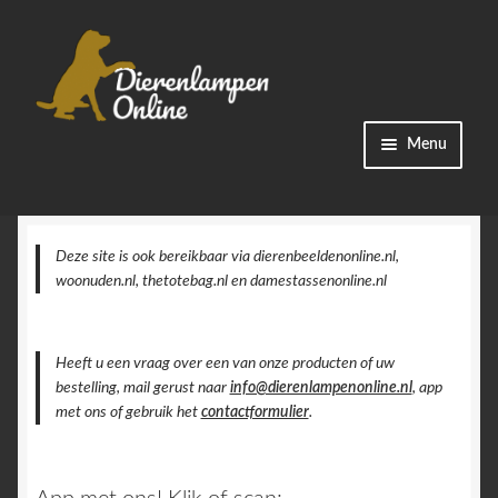
Ga
Ga
Menu
door
naar
naar
de
Winkel
navigatie
inhoud
Categorieën
Deze site is ook bereikbaar via dierenbeeldenonline.nl,
woonuden.nl, thetotebag.nl en damestassenonline.nl
Bestellingen
Heeft u een vraag over een van onze producten of uw
Accountgegevens
bestelling, mail gerust naar
info@dierenlampenonline.nl
, app
met ons of gebruik het
contactformulier
.
Contact