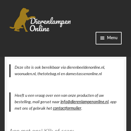
Ga
Ga
Menu
door
naar
naar
de
Winkel
navigatie
inhoud
Categorieën
Deze site is ook bereikbaar via dierenbeeldenonline.nl,
woonuden.nl, thetotebag.nl en damestassenonline.nl
Bestellingen
Heeft u een vraag over een van onze producten of uw
Accountgegevens
bestelling, mail gerust naar
info@dierenlampenonline.nl
, app
met ons of gebruik het
contactformulier
.
Contact