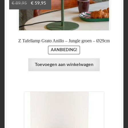
Oorspronkelijke
Huidige
€
89,95
€
59,95
prijs
prijs
was:
is:
€ 89,95.
€ 59,95.
Z Tafellamp Grato Anillo – Jungle groen – Ø29cm
AANBIEDING!
Toevoegen aan winkelwagen