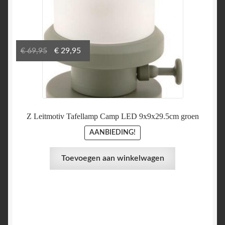
Oorspronkelijke
Huidige
€
69,95
€
29,95
prijs
prijs
was:
is:
€ 69,95.
€ 29,95.
Z Leitmotiv Tafellamp Camp LED 9x9x29.5cm groen
AANBIEDING!
Toevoegen aan winkelwagen