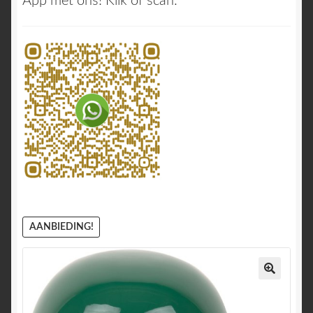
App met ons! Klik of scan:
AANBIEDING!
🔍