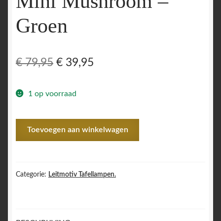
Mini Mushroom –
Groen
Oorspronkelijke
Huidige
€
79,95
€
39,95
prijs
prijs
1 op voorraad
was:
is:
€ 79,95.
€ 39,95.
Z
Toevoegen aan winkelwagen
Tafellamp
Nuevo
Mini
Mushroom
Categorie:
Leitmotiv Tafellampen.
-
Groen
aantal