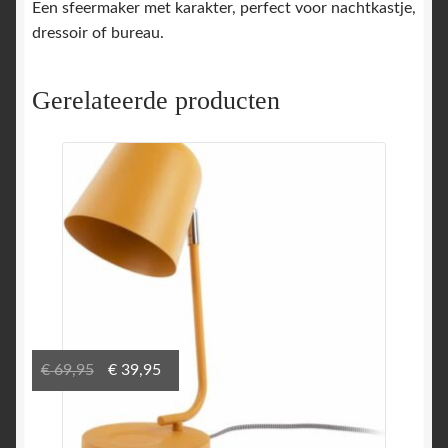
Een sfeermaker met karakter, perfect voor nachtkastje,
dressoir of bureau.
Gerelateerde producten
Oorspronkelijke
Huidige
€
69,95
€
39,95
prijs
prijs
was:
is:
€ 69,95.
€ 39,95.