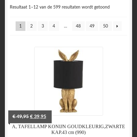
Resultaat 1–12 van de 599 resultaten wordt getoond
1
2
3
4
…
48
49
50
Oorspronkelijke
Huidige
€
49,95
€
39,95
prijs
prijs
A, TAFELLAMP KONIJN GOUDKLEURIG,ZWARTE
was:
is:
KAP.43 cm (990)