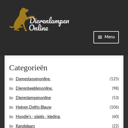
Ga
Ga
Menu
door
naar
naar
de
Winkel
navigatie
inhoud
Categorieën
Categorieën
Damestassenonline.
(125)
Bestellingen
Dierenbeeldenonline.
(98)
Accountgegevens
Dierenlampenonline
(53)
Heinen Delfts Blauw
(106)
Contact
Hoodie's - plaids - kleding.
(60)
Kandelaars
(22)