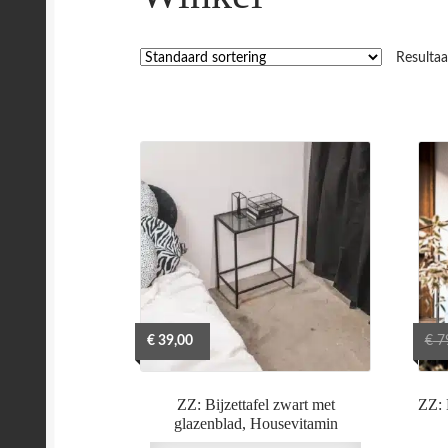
Resulta
€
39,00
€
7
ZZ: Bijzettafel zwart met
ZZ: 
glazenblad, Housevitamin