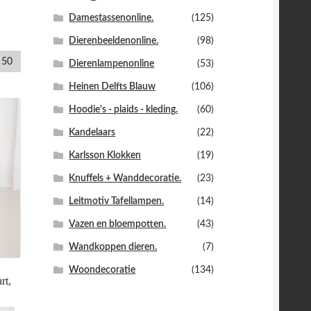
Damestassenonline.
(125)
Dierenbeeldenonline.
(98)
50
Dierenlampenonline
(53)
Heinen Delfts Blauw
(106)
Hoodie's - plaids - kleding.
(60)
Kandelaars
(22)
Karlsson Klokken
(19)
Knuffels + Wanddecoratie.
(23)
Leitmotiv Tafellampen.
(14)
Vazen en bloempotten.
(43)
Wandkoppen dieren.
(7)
Woondecoratie
(134)
rt,