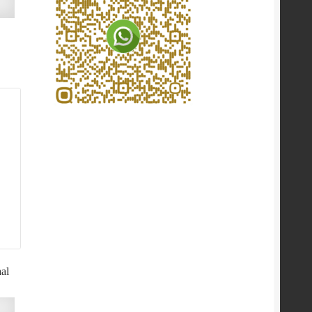
n
al
n