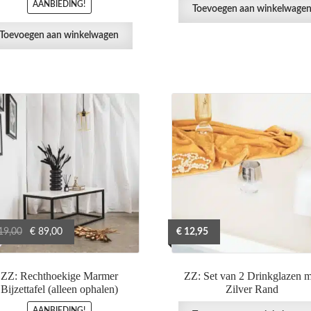
AANBIEDING!
Toevoegen aan winkelwage
Toevoegen aan winkelwagen
Oorspronkelijke
Huidige
19,00
€
89,00
€
12,95
prijs
prijs
was:
is:
ZZ: Rechthoekige Marmer
ZZ: Set van 2 Drinkglazen m
€ 119,00.
€ 89,00.
Bijzettafel (alleen ophalen)
Zilver Rand
AANBIEDING!