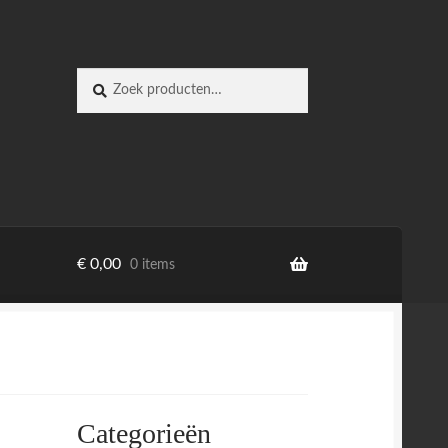
Zoeken
Zoeken
naar:
€
0,00
0 items
Categorieën