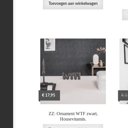
Toevoegen aan winkelwagen
€
17,95
€
1
ZZ: Ornament WTF zwart,
Housevitamin.