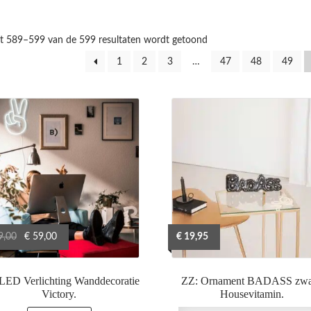
at 589–599 van de 599 resultaten wordt getoond
1
2
3
…
47
48
49
Oorspronkelijke
Huidige
9,00
€
59,00
€
19,95
prijs
prijs
was:
is:
LED Verlichting Wanddecoratie
ZZ: Ornament BADASS zwa
€ 79,00.
€ 59,00.
Victory.
Housevitamin.