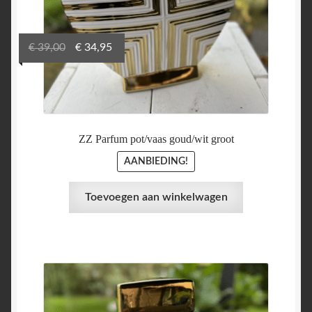
Oorspronkelijke
Huidige
€
39,00
€
34,95
prijs
prijs
was:
is:
€ 39,00.
€ 34,95.
ZZ Parfum pot/vaas goud/wit groot
AANBIEDING!
Toevoegen aan winkelwagen