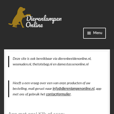
Ga
Ga
Menu
door
naar
naar
de
Winkel
navigatie
inhoud
Categorieën
Deze site is ook bereikbaar via dierenbeeldenonline.nl,
woonuden.nl, thetotebag.nl en damestassenonline.nl
Bestellingen
Heeft u een vraag over een van onze producten of uw
Accountgegevens
bestelling, mail gerust naar
info@dierenlampenonline.nl
, app
met ons of gebruik het
contactformulier
.
Contact