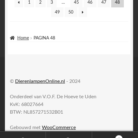
1
2
3
…
45
46
47
48
49
50
Home
PAGINA 48
©
DierenlampenOnline.nl
- 2024
Onderdeel van V.O.F. De Hoeve te Uden
KvK: 68027664
BTW: NL857271532B01
Gebouwd met
WooCommerce