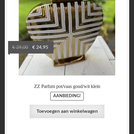
Oorspronkelijke
Huidige
€
29,00
€
24,95
prijs
prijs
was:
is:
€ 29,00.
€ 24,95.
ZZ Parfum pot/vaas goud/wit klein
AANBIEDING!
Toevoegen aan winkelwagen