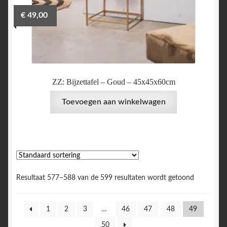
€
49,00
ZZ: Bijzettafel – Goud – 45x45x60cm
Toevoegen aan winkelwagen
Resultaat 577–588 van de 599 resultaten wordt getoond
1
2
3
…
46
47
48
49
50