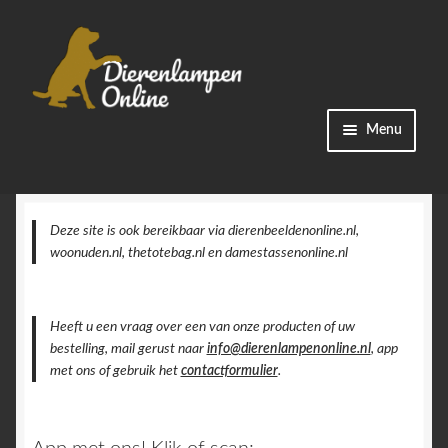
Ga
Ga
Menu
door
naar
naar
de
Winkel
navigatie
inhoud
Categorieën
Deze site is ook bereikbaar via dierenbeeldenonline.nl,
woonuden.nl, thetotebag.nl en damestassenonline.nl
Bestellingen
Heeft u een vraag over een van onze producten of uw
Accountgegevens
bestelling, mail gerust naar
info@dierenlampenonline.nl
, app
met ons of gebruik het
contactformulier
.
Contact