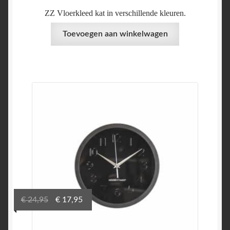
ZZ Vloerkleed kat in verschillende kleuren.
Toevoegen aan winkelwagen
Oorspronkelijke
Huidige
€
24,95
€
17,95
prijs
prijs
was:
is: