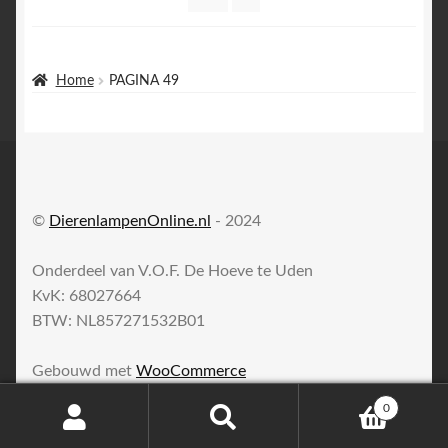
Home
PAGINA 49
©
DierenlampenOnline.nl
- 2024
Onderdeel van V.O.F. De Hoeve te Uden
KvK: 68027664
BTW: NL857271532B01
Gebouwd met
WooCommerce
0
Zoeken
Zoeken