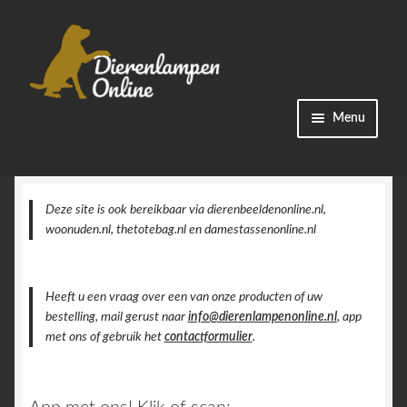
Ga
Ga
Menu
door
naar
naar
de
Winkel
navigatie
inhoud
Categorieën
Deze site is ook bereikbaar via dierenbeeldenonline.nl,
woonuden.nl, thetotebag.nl en damestassenonline.nl
Bestellingen
Heeft u een vraag over een van onze producten of uw
Accountgegevens
bestelling, mail gerust naar
info@dierenlampenonline.nl
, app
met ons of gebruik het
contactformulier
.
Contact