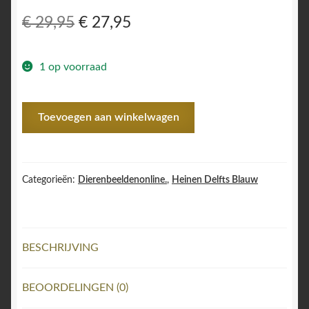
Oorspronkelijke
Huidige
€
29,95
€
27,95
prijs
prijs
1 op voorraad
was:
is:
€ 29,95.
€ 27,95.
Z
Toevoegen aan winkelwagen
Heinen
Delftsblauw
Beeld
Kleine
Categorieën:
Dierenbeeldenonline.
,
Heinen Delfts Blauw
Dodo.
aantal
BESCHRIJVING
BEOORDELINGEN (0)