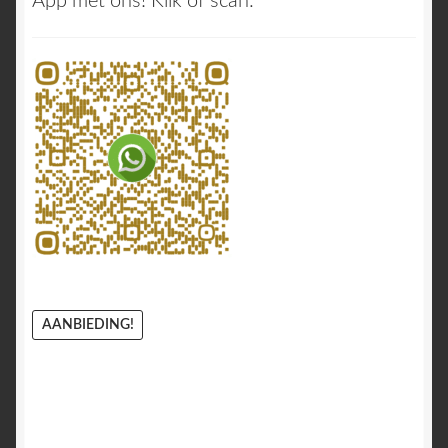
App met ons! Klik of scan:
AANBIEDING!