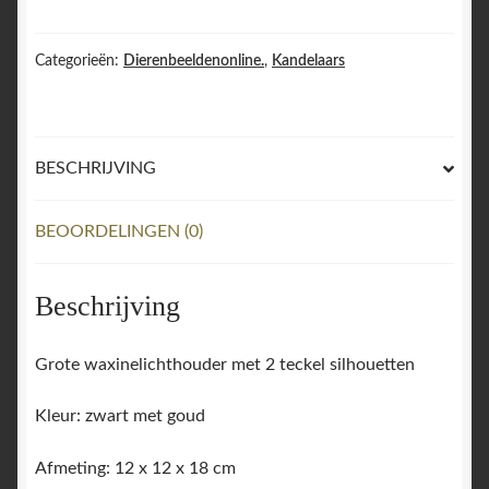
Waxinelichthouder
-
Large
Categorieën:
Dierenbeeldenonline.
,
Kandelaars
18
cm
(windlicht).
BESCHRIJVING
aantal
BEOORDELINGEN (0)
Beschrijving
Grote waxinelichthouder met 2 teckel silhouetten
Kleur: zwart met goud
Afmeting: 12 x 12 x 18 cm