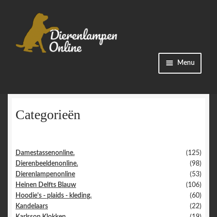
Ga
Ga
Menu
door
naar
naar
de
Winkel
navigatie
inhoud
Categorieën
Categorieën
Bestellingen
Damestassenonline.
(125)
Accountgegevens
Dierenbeeldenonline.
(98)
Dierenlampenonline
(53)
Heinen Delfts Blauw
(106)
Contact
Hoodie's - plaids - kleding.
(60)
Kandelaars
(22)
Karlsson Klokken
(19)