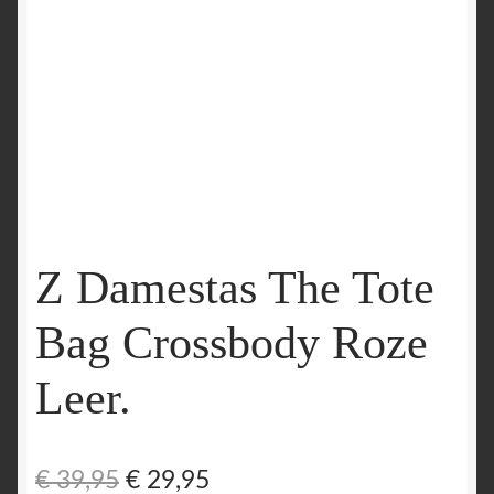
Z Damestas The Tote
Bag Crossbody Roze
Leer.
Oorspronkelijke
Huidige
€
39,95
€
29,95