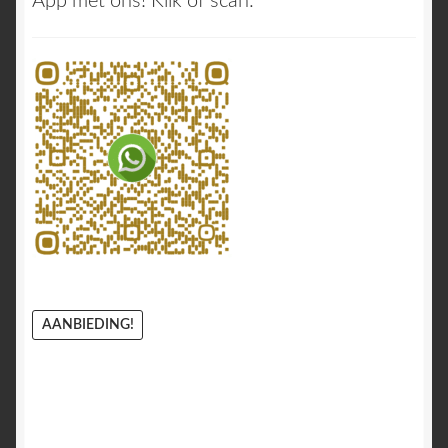
App met ons! Klik of scan:
AANBIEDING!