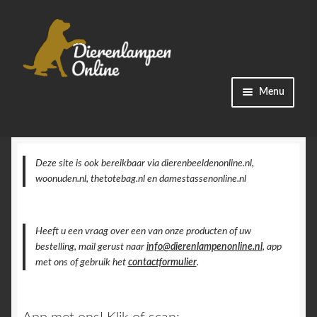
Ga
Ga
Menu
door
naar
naar
de
Winkel
navigatie
inhoud
Categorieën
Deze site is ook bereikbaar via dierenbeeldenonline.nl,
woonuden.nl, thetotebag.nl en damestassenonline.nl
Bestellingen
Heeft u een vraag over een van onze producten of uw
Accountgegevens
bestelling, mail gerust naar
info@dierenlampenonline.nl
, app
met ons of gebruik het
contactformulier
.
Contact