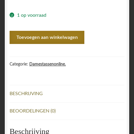
prijs
prijs
1 op voorraad
was:
is:
€ 39,95.
€ 29,95.
Z
Toevoegen aan winkelwagen
Damestas
The
Tote
Bag
Categorie:
Damestassenonline.
Crossbody
Roze
Leer.
BESCHRIJVING
aantal
BEOORDELINGEN (0)
Beschrijving