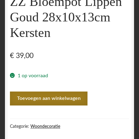
ZZ Bloempot Lippen
Goud 28x10x13cm
Kersten
€
39,00
1 op voorraad
ZZ
Toevoegen aan winkelwagen
Bloempot
Lippen
Goud
28x10x13cm
Categorie:
Woondecoratie
Kersten