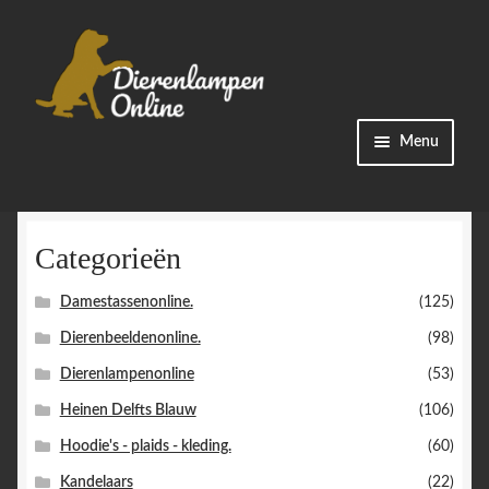
Ga
Ga
Menu
door
naar
naar
de
Winkel
navigatie
inhoud
Categorieën
Categorieën
Damestassenonline.
(125)
Bestellingen
Dierenbeeldenonline.
(98)
Accountgegevens
Dierenlampenonline
(53)
Heinen Delfts Blauw
(106)
Contact
Hoodie's - plaids - kleding.
(60)
Kandelaars
(22)