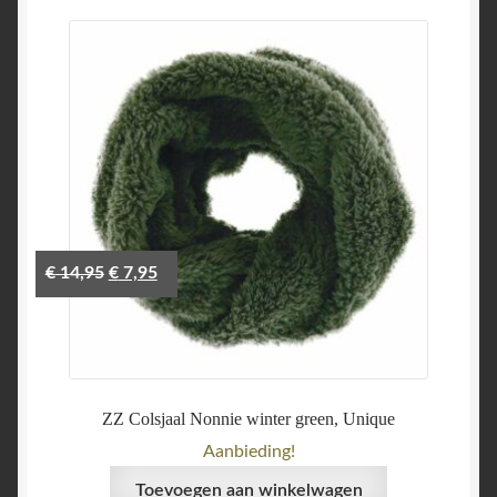
Oorspronkelijke
Huidige
€
14,95
€
7,95
prijs
prijs
was:
is:
€ 14,95.
€ 7,95.
ZZ Colsjaal Nonnie winter green, Unique
Aanbieding!
Toevoegen aan winkelwagen