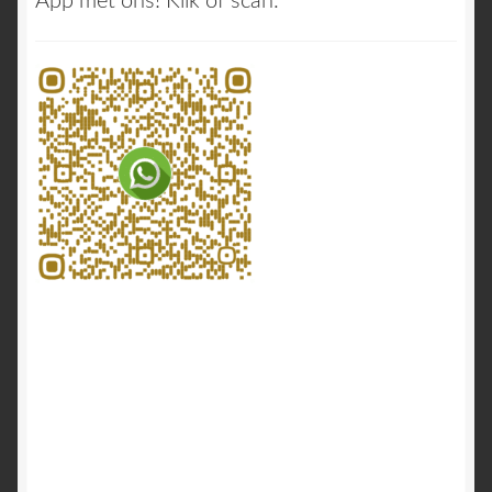
App met ons! Klik of scan: