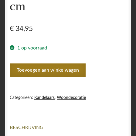
cm
€
34,95
1 op voorraad
Z
Toevoegen aan winkelwagen
Kandelaar
-
Luipaard
-
Categorieën:
Kandelaars
,
Woondecoratie
Multi
kleuren
-
BESCHRIJVING
10x10x26
cm