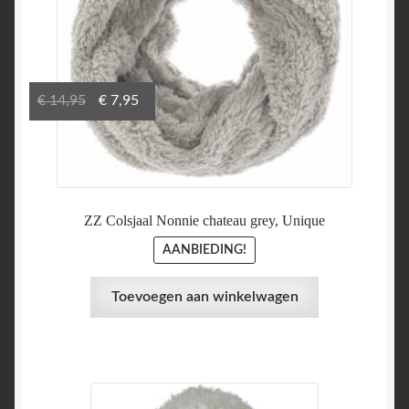
Oorspronkelijke
Huidige
€
14,95
€
7,95
prijs
prijs
was:
is:
€ 14,95.
€ 7,95.
ZZ Colsjaal Nonnie chateau grey, Unique
AANBIEDING!
Toevoegen aan winkelwagen