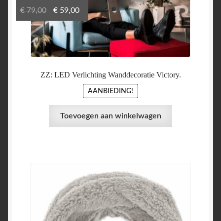
Oorspronkelijke
Huidige
€
79,00
€
59,00
prijs
prijs
was:
is:
€ 79,00.
€ 59,00.
ZZ: LED Verlichting Wanddecoratie Victory.
AANBIEDING!
Toevoegen aan winkelwagen