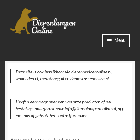
Ga
Ga
Menu
door
naar
naar
de
Winkel
navigatie
inhoud
Categorieën
Deze site is ook bereikbaar via dierenbeeldenonline.nl,
woonuden.nl, thetotebag.nl en damestassenonline.nl
Bestellingen
Heeft u een vraag over een van onze producten of uw
Accountgegevens
bestelling, mail gerust naar
info@dierenlampenonline.nl
, app
met ons of gebruik het
contactformulier
.
Contact