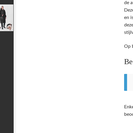
de a
Deze
en i
deze
stij
Op b
Be
Enke
beoo