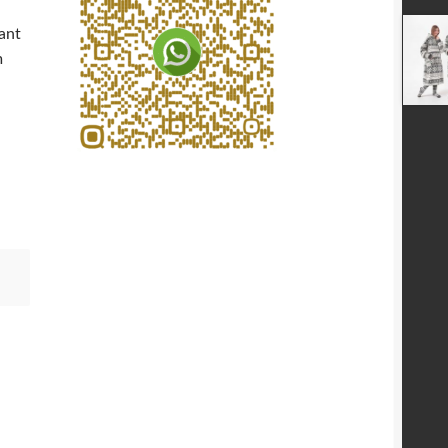
ant
m