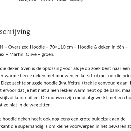
deken
in
één
-
schrijving
unisex
-
N – Oversized Hoodie – 70×110 cm – Hoodie & deken in één –
Martini
ex – Martini Olive – groen.
Olive
-
ie deken Sven is dé oplossing voor als je op zoek bent naar een
groen.
er warme fleece deken met mouwen en kersttrui met nordic print
Dutch
 Deze zachte snuggle hoodie (knuffeltrui) trek je eenvoudig aan.
Decor.
t ervoor dat je het niet alleen lekker warm hebt op de bank, maa
aantal
stijlvol kunt chillen. De mouwen zijn mooi afgewerkt met een b
t ze niet in de weg zitten.
 hoodie deken heeft ook nog eens een grote buidelzak aan de
kant die superhandig is om kleine voorwerpen in het bewaren z