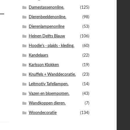
Damestassenonline.
(125)
–
Dierenbeeldenonline.
(98)
Dierenlampenonline
(53)
Heinen Delfts Blauw
(106)
Hoodie's - plaids - kleding.
(60)
Kandelaars
(22)
Karlsson Klokken
(19)
Knuffels + Wanddecoratie.
(23)
Leitmotiv Tafellampen.
(14)
Vazen en bloempotten.
(43)
Wandkoppen dieren.
(7)
Woondecoratie
(134)