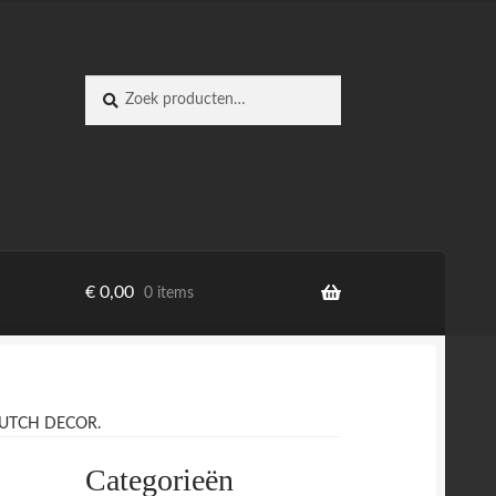
Zoeken
Zoeken
naar:
€
0,00
0 items
DUTCH DECOR.
Categorieën