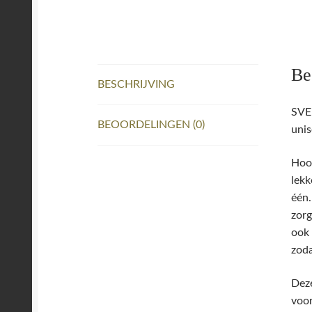
Be
BESCHRIJVING
SVE
BEOORDELINGEN (0)
unis
Hood
lekk
één.
zorg
ook 
zoda
Deze
voor