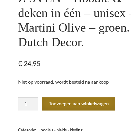
deken in één – unisex 
Martini Olive – groen.
Dutch Decor.
€
24,95
Niet op voorraad, wordt besteld na aankoop
Z
Toevoegen aan winkelwagen
SVEN
-
Hoodie
&
Categorie:
Hoodie's - plaids - kleding.