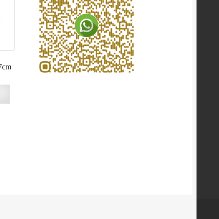
87cm
n