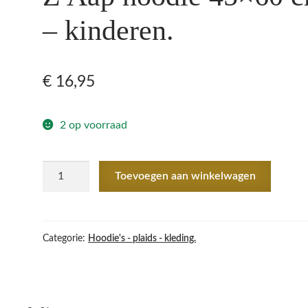
– kinderen.
€
16,95
2 op voorraad
Z
Toevoegen aan winkelwagen
Aap
hoodie
45x60
cm
Categorie:
Hoodie's - plaids - kleding.
-
kinderen.
aantal