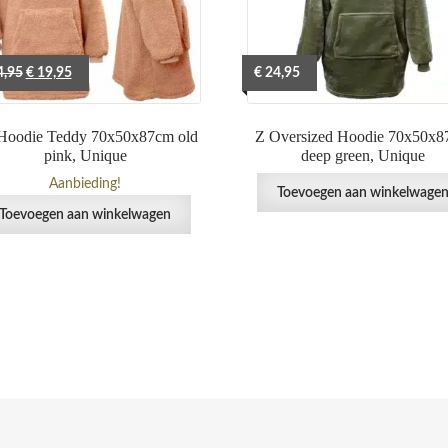
Oorspronkelijke
Huidige
,95
€
19,95
€
24,95
prijs
prijs
was:
is:
Hoodie Teddy 70x50x87cm old
Z Oversized Hoodie 70x50x
€ 24,95.
€ 19,95.
pink, Unique
deep green, Unique
Aanbieding!
Toevoegen aan winkelwage
Toevoegen aan winkelwagen