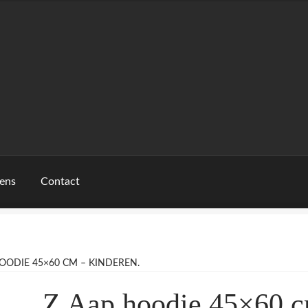
ens
Contact
OODIE 45×60 CM – KINDEREN.
Z Aap hoodie 45×60 