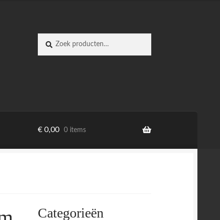
Zoeken
Zoeken
naar:
€
0,00
0 items
Categorieën
cm