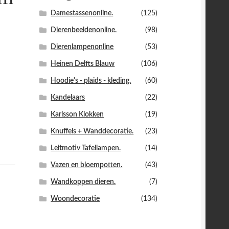
Damestassenonline.
(125)
Dierenbeeldenonline.
(98)
Dierenlampenonline
(53)
Heinen Delfts Blauw
(106)
Hoodie's - plaids - kleding.
(60)
Kandelaars
(22)
Karlsson Klokken
(19)
Knuffels + Wanddecoratie.
(23)
Leitmotiv Tafellampen.
(14)
Vazen en bloempotten.
(43)
Wandkoppen dieren.
(7)
Woondecoratie
(134)