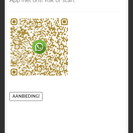
App met ons! Klik of scan:
AANBIEDING!