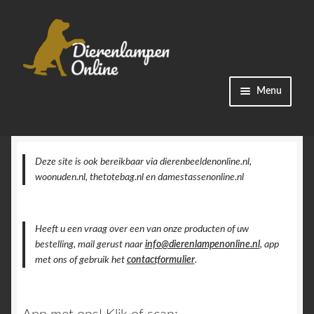
Ga
Ga
Menu
door
naar
naar
de
Winkel
navigatie
inhoud
Categorieën
Deze site is ook bereikbaar via dierenbeeldenonline.nl,
woonuden.nl, thetotebag.nl en damestassenonline.nl
Bestellingen
Heeft u een vraag over een van onze producten of uw
Accountgegevens
bestelling, mail gerust naar
info@dierenlampenonline.nl
, app
met ons of gebruik het
contactformulier
.
Contact