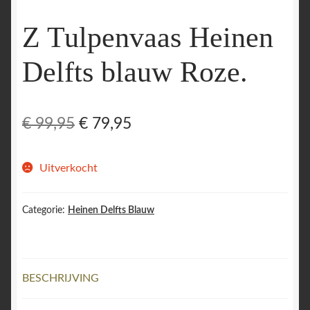
Z Tulpenvaas Heinen
Delfts blauw Roze.
Oorspronkelijke
Huidige
€
99,95
€
79,95
prijs
prijs
Uitverkocht
was:
is:
€ 99,95.
€ 79,95.
Categorie:
Heinen Delfts Blauw
BESCHRIJVING