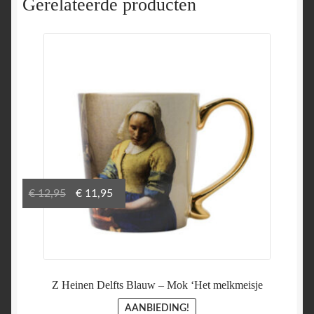
Gerelateerde producten
Oorspronkelijke
Huidige
€
12,95
€
11,95
prijs
prijs
was:
is:
€ 12,95.
€ 11,95.
Z Heinen Delfts Blauw – Mok ‘Het melkmeisje
AANBIEDING!