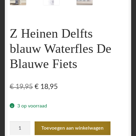
Z Heinen Delfts
blauw Waterfles De
Blauwe Fiets
Oorspronkelijke
Huidige
€
19,95
€
18,95
prijs
prijs
3 op voorraad
was:
is:
€ 19,95.
€ 18,95.
Z
Toevoegen aan winkelwagen
Heinen