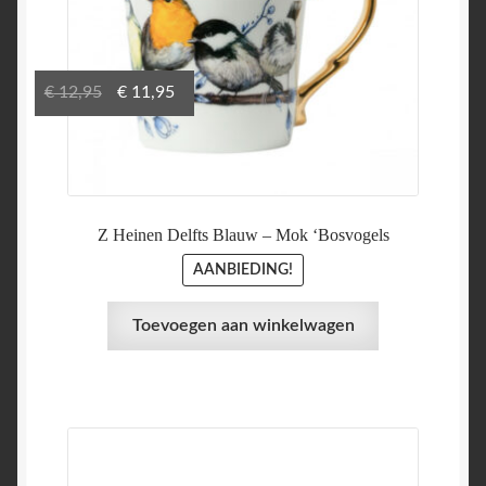
Oorspronkelijke
Huidige
€
12,95
€
11,95
prijs
prijs
was:
is:
€ 12,95.
€ 11,95.
Z Heinen Delfts Blauw – Mok ‘Bosvogels
AANBIEDING!
Toevoegen aan winkelwagen