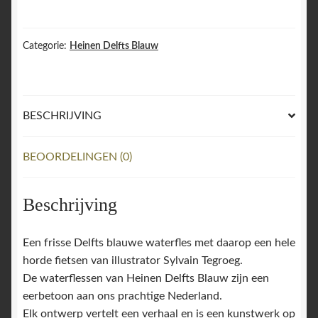
Delfts
blauw
Waterfles
Categorie:
Heinen Delfts Blauw
De
Blauwe
Fiets
BESCHRIJVING
aantal
BEOORDELINGEN (0)
Beschrijving
Een frisse Delfts blauwe waterfles met daarop een hele
horde fietsen van illustrator Sylvain Tegroeg.
De waterflessen van Heinen Delfts Blauw zijn een
eerbetoon aan ons prachtige Nederland.
Elk ontwerp vertelt een verhaal en is een kunstwerk op