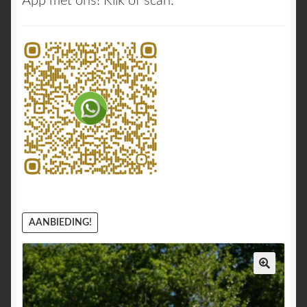
App met ons! Klik of scan:
AANBIEDING!
🔍