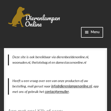
Ga
Ga
Menu
door
naar
naar
de
Winkel
navigatie
inhoud
Categorieën
Deze site is ook bereikbaar via dierenbeeldenonline.nl,
woonuden.nl, thetotebag.nl en damestassenonline.nl
Bestellingen
Heeft u een vraag over een van onze producten of uw
Accountgegevens
bestelling, mail gerust naar
info@dierenlampenonline.nl
, app
met ons of gebruik het
contactformulier
.
Contact