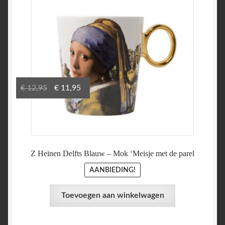
Oorspronkelijke
Huidige
€
12,95
€
11,95
prijs
prijs
was:
is:
€ 12,95.
€ 11,95.
Z Heinen Delfts Blauw – Mok ‘Meisje met de parel
AANBIEDING!
Toevoegen aan winkelwagen