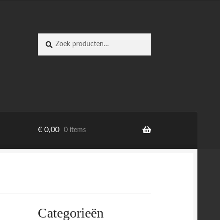
Zoeken
Zoeken
naar:
€
0,00
0 items
Categorieën