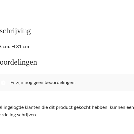
met
de
parel
pastel.
schrijving
aantal
3 cm. H 31 cm
oordelingen
Er zijn nog geen beoordelingen.
l ingelogde klanten die dit product gekocht hebben, kunnen een
rdeling schrijven.