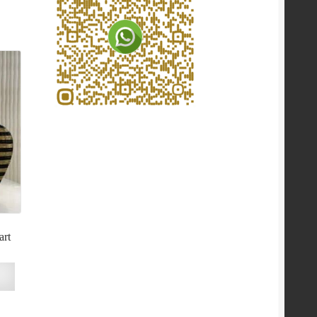
art
n