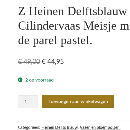
Z Heinen Delftsblauw
Cilindervaas Meisje m
de parel pastel.
Oorspronkelijke
Huidige
€
49,00
€
44,95
prijs
prijs
2 op voorraad
was:
is:
€ 49,00.
€ 44,95.
Z
Toevoegen aan winkelwagen
Heinen
Delftsblauw
Cilindervaas
Meisje
Categorieën:
Heinen Delfts Blauw
,
Vazen en bloempotten.