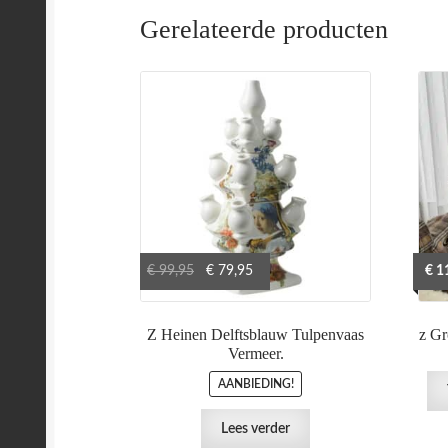
Gerelateerde producten
Oorspronkelijke
Huidige
€
99,95
€
79,95
€
11
prijs
prijs
was:
is:
Z Heinen Delftsblauw Tulpenvaas
z Gr
€ 99,95.
€ 79,95.
Vermeer.
AANBIEDING!
Lees verder