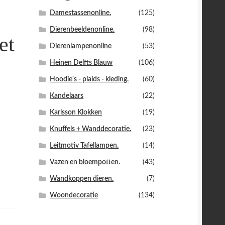
Damestassenonline.
(125)
Dierenbeeldenonline.
(98)
et
Dierenlampenonline
(53)
Heinen Delfts Blauw
(106)
Hoodie's - plaids - kleding.
(60)
Kandelaars
(22)
Karlsson Klokken
(19)
Knuffels + Wanddecoratie.
(23)
Leitmotiv Tafellampen.
(14)
Vazen en bloempotten.
(43)
Wandkoppen dieren.
(7)
Woondecoratie
(134)