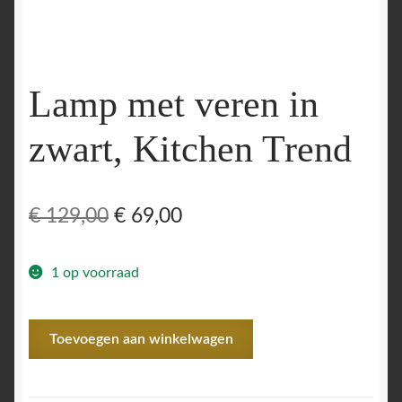
Lamp met veren in
zwart, Kitchen Trend
Oorspronkelijke
Huidige
€
129,00
€
69,00
prijs
prijs
1 op voorraad
was:
is:
€ 129,00.
€ 69,00.
Lamp
Toevoegen aan winkelwagen
met
veren
in