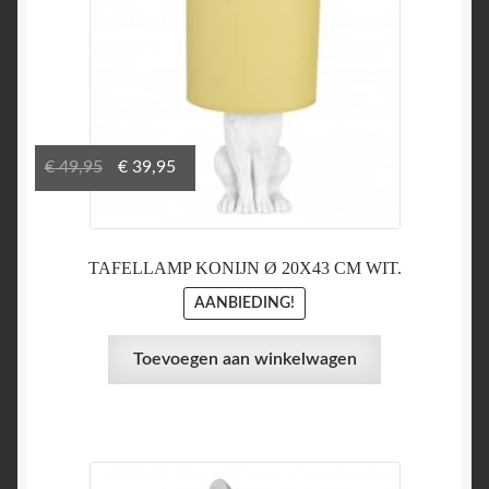
Oorspronkelijke
Huidige
€
49,95
€
39,95
prijs
prijs
was:
is:
€ 49,95.
€ 39,95.
TAFELLAMP KONIJN Ø 20X43 CM WIT.
AANBIEDING!
Toevoegen aan winkelwagen