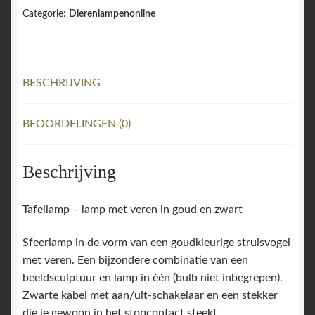
zwart,
Categorie:
Dierenlampenonline
Kitchen
Trend
aantal
BESCHRIJVING
BEOORDELINGEN (0)
Beschrijving
Tafellamp – lamp met veren in goud en zwart
Sfeerlamp in de vorm van een goudkleurige struisvogel
met veren. Een bijzondere combinatie van een
beeldsculptuur en lamp in één (bulb niet inbegrepen).
Zwarte kabel met aan/uit-schakelaar en een stekker
die je gewoon in het stopcontact steekt.