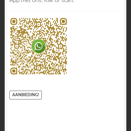
App met ons! Klik of scan:
AANBIEDING!