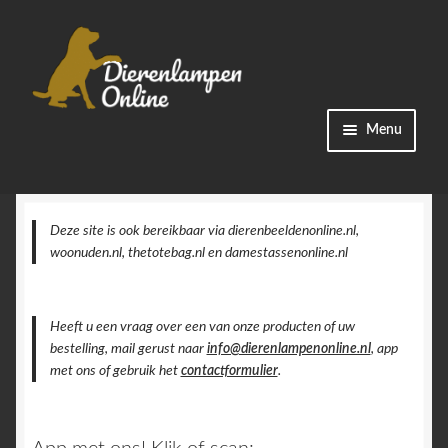
Ga
Ga
Menu
door
naar
naar
de
Winkel
navigatie
inhoud
Categorieën
Deze site is ook bereikbaar via dierenbeeldenonline.nl,
woonuden.nl, thetotebag.nl en damestassenonline.nl
Bestellingen
Heeft u een vraag over een van onze producten of uw
Accountgegevens
bestelling, mail gerust naar
info@dierenlampenonline.nl
, app
met ons of gebruik het
contactformulier
.
Contact