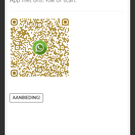
App met ons! Klik of scan:
AANBIEDING!