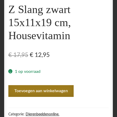
Z Slang zwart
15x11x19 cm,
Housevitamin
Oorspronkelijke
Huidige
€
17,95
€
12,95
prijs
prijs
1 op voorraad
was:
is:
€ 17,95.
€ 12,95.
Z
Toevoegen aan winkelwagen
Slang
zwart
15x11x19
cm,
Categorie:
Dierenbeeldenonline.