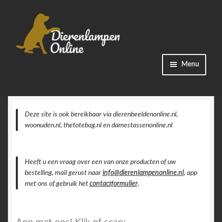
Ga
Ga
Menu
door
naar
naar
de
Winkel
navigatie
inhoud
Categorieën
Deze site is ook bereikbaar via dierenbeeldenonline.nl,
woonuden.nl, thetotebag.nl en damestassenonline.nl
Bestellingen
Heeft u een vraag over een van onze producten of uw
Accountgegevens
bestelling, mail gerust naar
info@dierenlampenonline.nl
, app
met ons of gebruik het
contactformulier
.
Contact