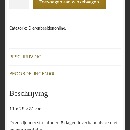
Toevoegen aan winkelwagen
Kat
slapend
zwart/wit
aantal
Categorie:
Dierenbeeldenonline.
BESCHRIJVING
BEOORDELINGEN (0)
Beschrijving
11 x 28 x 31 cm
Deze zijn meestal binnen 8 dagen leverbaar als ze niet
op voorraad zijn.