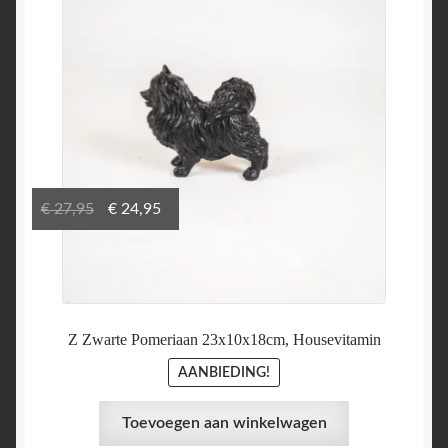
Oorspronkelijke
Huidige
€
27,95
€
24,95
prijs
prijs
was:
is:
€ 27,95.
€ 24,95.
Z Zwarte Pomeriaan 23x10x18cm, Housevitamin
AANBIEDING!
Toevoegen aan winkelwagen