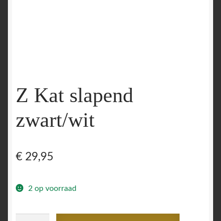
Z Kat slapend
zwart/wit
€
29,95
2 op voorraad
Z