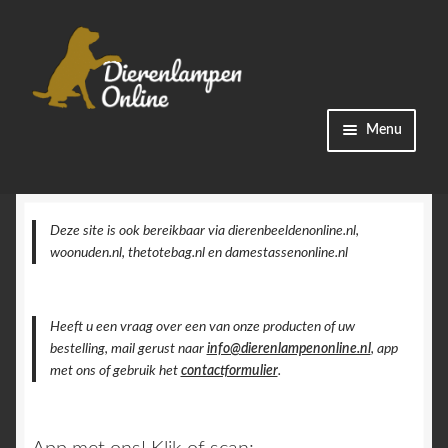
Ga
Ga
Menu
door
naar
naar
de
Winkel
navigatie
inhoud
Categorieën
Deze site is ook bereikbaar via dierenbeeldenonline.nl,
woonuden.nl, thetotebag.nl en damestassenonline.nl
Bestellingen
Heeft u een vraag over een van onze producten of uw
Accountgegevens
bestelling, mail gerust naar
info@dierenlampenonline.nl
, app
met ons of gebruik het
contactformulier
.
Contact