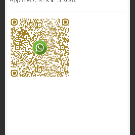
App met ons! Klik of scan: